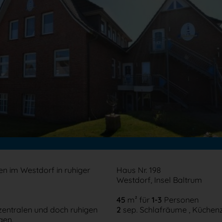
en im Westdorf in ruhiger
Haus Nr. 198
Westdorf, Insel Baltrum
45
m²
für
1-3
Personen
zentralen und doch ruhigen
2
sep. Schlafräume , Küchenz
gen.