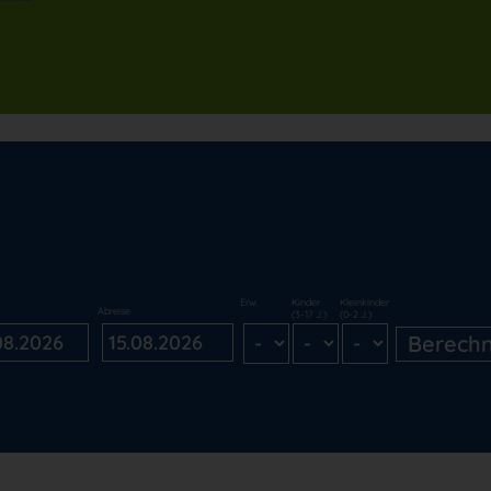
Erw.
Kinder
Kleinkinder
Abreise
(3-17 J.)
(0-2 J.)