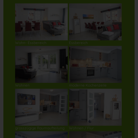
Wohn- Essbereich
Essbereich
Wohnen
moderne Küchenzeile
grosszügige Raumaufteilung
Wohnen / Flur