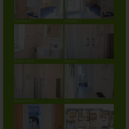
Schlafen II
Schlafen II
Badezimmer
Dusche
Badezimmer
Flur