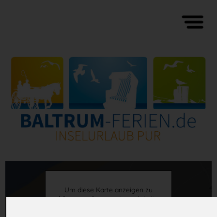
Um diese Karte anzeigen zu
können, müssen externe Inhalte
von GoogleMaps geladen werden.