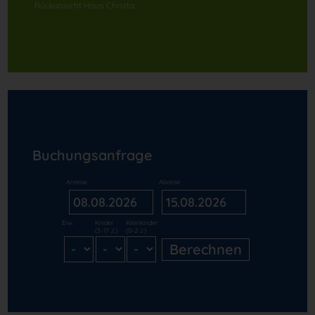
Rückansicht Haus Christa
Buchungsanfrage
Anreise
Abreise
Erw.
Kinder
Kleinkinder
(3-17 J.)
(0-2 J.)