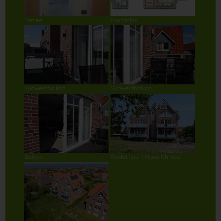
Entree
Grundriss
Südwestbalkon
Südwestbalkon
Balkon
Rückansicht Haus Christa